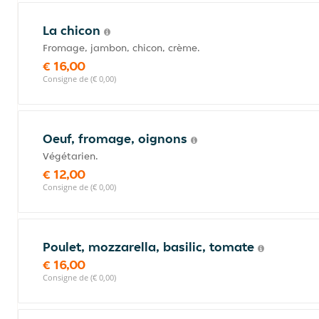
La chicon
Fromage, jambon, chicon, crème.
€ 16,00
Consigne de (€ 0,00)
Oeuf, fromage, oignons
Végétarien.
€ 12,00
Consigne de (€ 0,00)
Poulet, mozzarella, basilic, tomate
€ 16,00
Consigne de (€ 0,00)