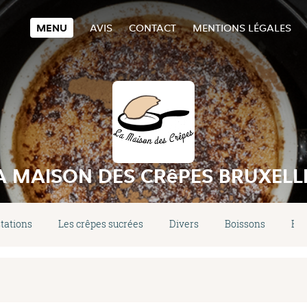
MENU
AVIS
CONTACT
MENTIONS LÉGALES
A MAISON DES CRêPES BRUXELL
tations
Les crêpes sucrées
Divers
Boissons
Biè