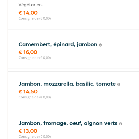
Végétarien.
€ 14,00
Consigne de (€ 0,00)
Camembert, épinard, jambon
€ 16,00
Consigne de (€ 0,00)
Jambon, mozzarella, basilic, tomate
€ 14,50
Consigne de (€ 0,00)
Jambon, fromage, oeuf, oignon verts
€ 13,00
Consigne de (€ 0,00)