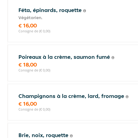
Féta, épinards, roquette
Végétarien.
€ 16,00
Consigne de (€ 0,00)
Poireaux à la crème, saumon fumé
€ 18,00
Consigne de (€ 0,00)
Champignons à la crème, lard, fromage
€ 16,00
Consigne de (€ 0,00)
Brie, noix, roquette