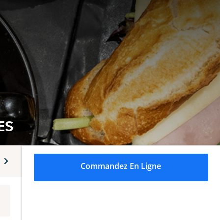
ES
res
Cidres
Commandez En Ligne